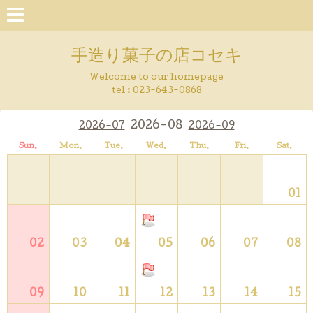
手造り菓子の店コセキ
Welcome to our homepage
tel : 023-643-0868
2026-08
2026-07
2026-09
Sun.
Mon.
Tue.
Wed.
Thu.
Fri.
Sat.
01
02
03
04
05
06
07
08
09
10
11
12
13
14
15