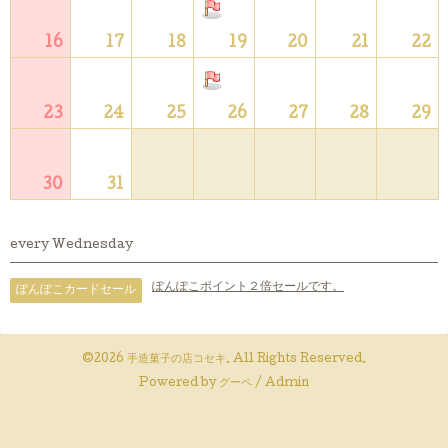
16
17
18
19
20
21
22
23
24
25
26
27
28
29
30
31
every Wednesday
ぽんぽこポイント２倍セールです。
ぽんぽこカードセール
©2026
手造菓子の店コセキ
. All Rights Reserved.
Powered by
グーペ
/
Admin