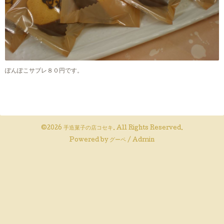
ぽんぽこサブレ８０円です。
©2026
手造菓子の店コセキ
. All Rights Reserved.
Powered by
グーペ
/
Admin